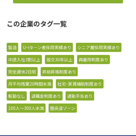
この企業のタグ一覧
製造
U・Iターン者採用実績あり
シニア層採用実績あり
中途入社3割以上
設立30年以上
再雇用制度あり
完全週休2日制
昇給昇格制度あり
月平均残業20時間未満
社宅・家賃補助制度あり
転勤なし
退職金制度あり
通勤手当あり
100人〜300人未満
圏央道ゾーン