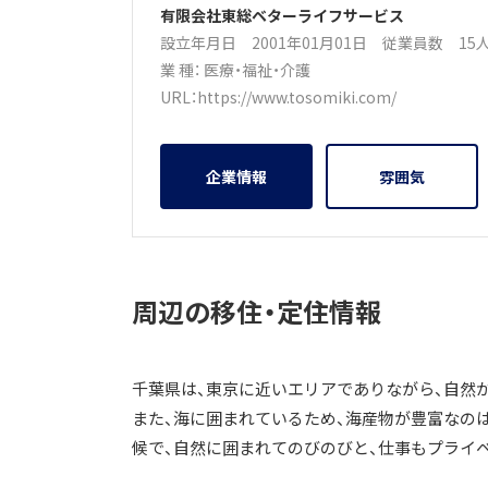
有限会社東総ベターライフサービス
設立年月日 2001年01月01日
従業員数 1
業 種：
医療・福祉・介護
URL：
https://www.tosomiki.com/
企業情報
雰囲気
周辺の移住・定住情報
千葉県は、東京に近いエリアでありながら、自然
また、海に囲まれているため、海産物が豊富なの
候で、自然に囲まれてのびのびと、仕事もプライ