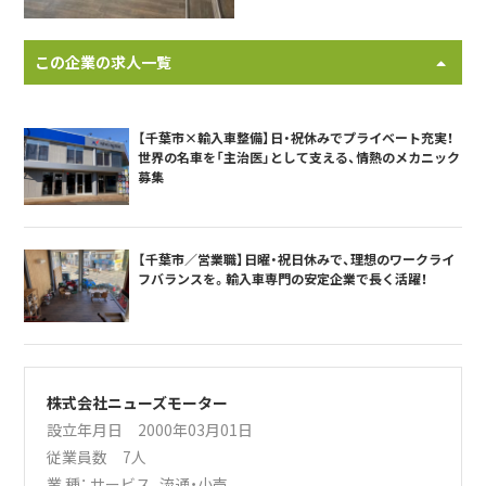
この企業の求人一覧
【千葉市×輸入車整備】日・祝休みでプライベート充実！
世界の名車を「主治医」として支える、情熱のメカニック
募集
【千葉市／営業職】日曜・祝日休みで、理想のワークライ
フバランスを。輸入車専門の安定企業で長く活躍！
株式会社ニューズモーター
設立年月日 2000年03月01日
従業員数 7人
業 種：
サービス
、
流通・小売