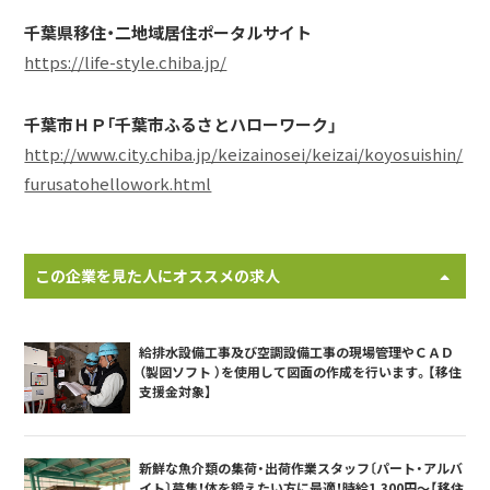
千葉県移住・二地域居住ポータルサイト
https://life-style.chiba.jp/
千葉市ＨＰ「千葉市ふるさとハローワーク」
http://www.city.chiba.jp/keizainosei/keizai/koyosuishin/
furusatohellowork.html
この企業を見た人にオススメの求人
給排水設備工事及び空調設備工事の現場管理やＣＡＤ
（製図ソフト ）を使用して図面の作成を行います。【移住
支援金対象】
新鮮な魚介類の集荷・出荷作業スタッフ〔パート・アルバ
イト〕募集！体を鍛えたい方に最適！時給1,300円～【移住