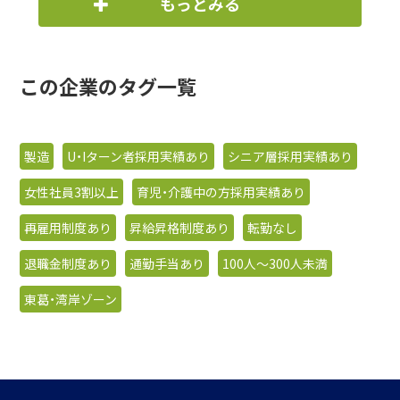
もっとみる
この企業のタグ一覧
製造
U・Iターン者採用実績あり
シニア層採用実績あり
女性社員3割以上
育児・介護中の方採用実績あり
再雇用制度あり
昇給昇格制度あり
転勤なし
退職金制度あり
通勤手当あり
100人〜300人未満
東葛・湾岸ゾーン