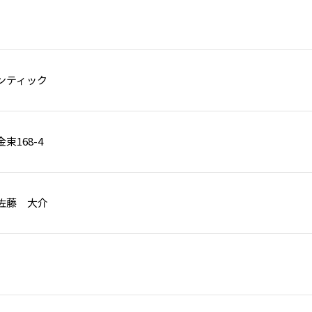
ンティック
束168-4
佐藤 大介