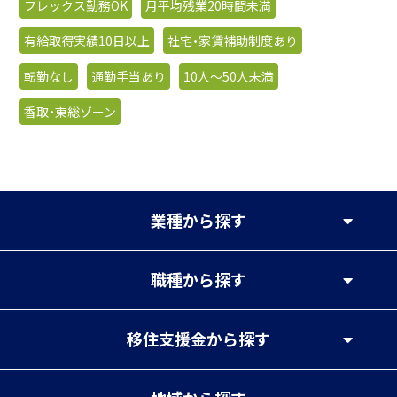
フレックス勤務OK
月平均残業20時間未満
有給取得実績10日以上
社宅・家賃補助制度あり
転勤なし
通勤手当あり
10人〜50人未満
香取・東総ゾーン
業種
から探す
職種
から探す
移住支援金
から探す