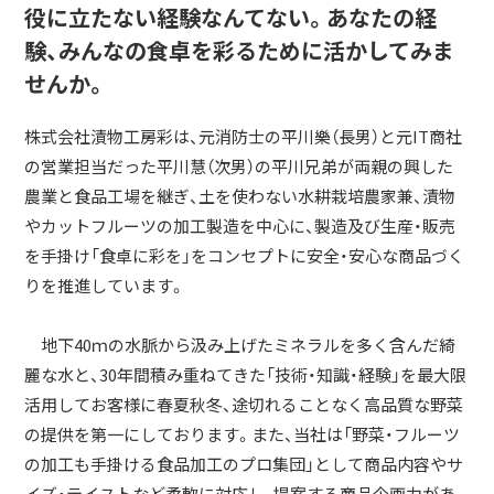
役に立たない経験なんてない。あなたの経
験、みんなの食卓を彩るために活かしてみま
せんか。
株式会社漬物工房彩は、元消防士の平川樂（長男）と元IT商社
の営業担当だった平川慧（次男）の平川兄弟が両親の興した
農業と食品工場を継ぎ、土を使わない水耕栽培農家兼、漬物
やカットフルーツの加工製造を中心に、製造及び生産・販売
を手掛け「食卓に彩を」をコンセプトに安全・安心な商品づく
りを推進しています。
地下40ｍの水脈から汲み上げたミネラルを多く含んだ綺
麗な水と、30年間積み重ねてきた「技術・知識・経験」を最大限
活用してお客様に春夏秋冬、途切れることなく高品質な野菜
の提供を第一にしております。また、当社は「野菜・フルーツ
の加工も手掛ける食品加工のプロ集団」として商品内容やサ