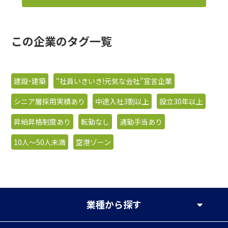
この企業のタグ一覧
建設・建築
“社員いきいき!元気な会社”宣言企業
シニア層採用実績あり
中途入社3割以上
設立30年以上
昇給昇格制度あり
転勤なし
通勤手当あり
10人〜50人未満
空港ゾーン
業種
から探す