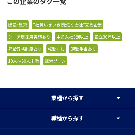
この企業のタグ一覧
建設・建築
“社員いきいき!元気な会社”宣言企業
シニア層採用実績あり
中途入社3割以上
設立30年以上
昇給昇格制度あり
転勤なし
通勤手当あり
10人〜50人未満
空港ゾーン
業種
から探す
職種
から探す