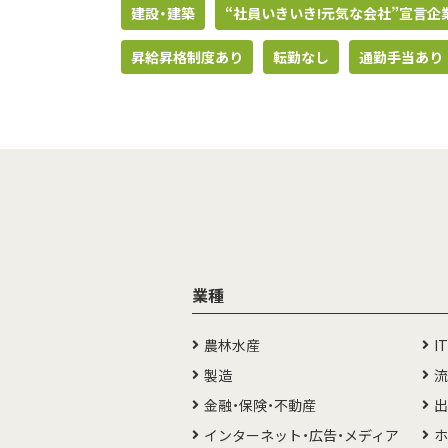
建設・建築
“社員いきいき!元気な会社”宣言企
昇給昇格制度あり
転勤なし
通勤手当あり
業種
農林水産
I
製造
流
金融・保険・不動産
出
インターネット・広告・メディア
ホ