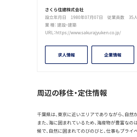
さくら住建株式会社
設立年月日 1980年07月07日
従業員数 3
業 種：
建設・建築
URL：
https://www.sakurajyuken.co.jp/
求人情報
企業情報
周辺の移住・定住情報
千葉県は、東京に近いエリアでありながら、自然
また、海に囲まれているため、海産物が豊富なの
候で、自然に囲まれてのびのびと、仕事もプライ