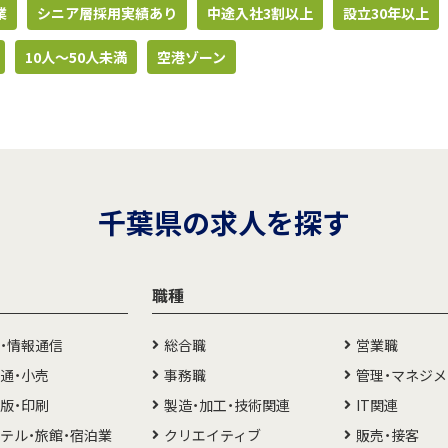
業
シニア層採用実績あり
中途入社3割以上
設立30年以上
10人〜50人未満
空港ゾーン
千葉県の求人を探す
職種
T・情報通信
総合職
営業職
通・小売
事務職
管理・マネジ
版・印刷
製造・加工・技術関連
IT関連
テル・旅館・宿泊業
クリエイティブ
販売・接客