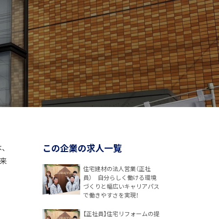
この企業の求人一覧
、
来
住宅建材の法人営業（正社
員） 自分らしく働ける環境
づくりと幅広いキャリアパス
で働きやすさを実現！
【正社員】住宅リフォームの提