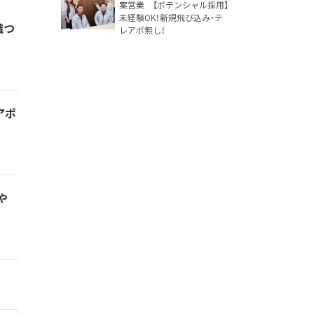
案営業 【ポテンシャル採用】
未経験OK！新規飛び込み・テ
職つ
レアポ無し！
アポ
や