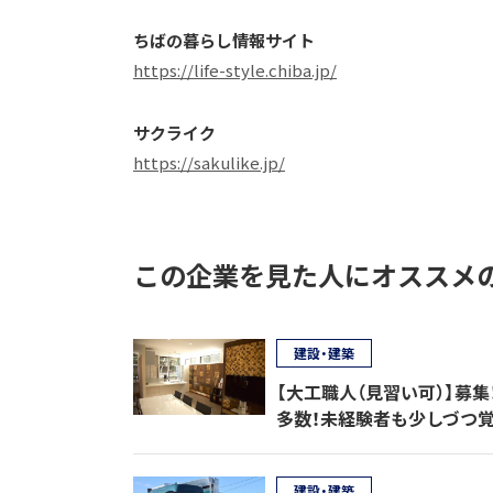
ちばの暮らし情報サイト
https://life-style.chiba.jp/
サクライク
https://sakulike.jp/
この企業を見た人にオススメ
建設・建築
【大工職人（見習い可）】募
多数！未経験者も少しづつ
建設・建築