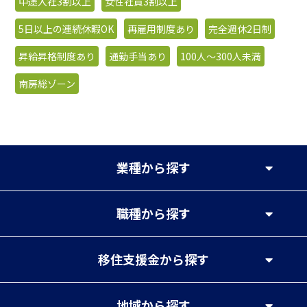
中途入社3割以上
女性社員3割以上
5日以上の連続休暇OK
再雇用制度あり
完全週休2日制
昇給昇格制度あり
通勤手当あり
100人〜300人未満
南房総ゾーン
業種
から探す
職種
から探す
移住支援金
から探す
地域
から探す