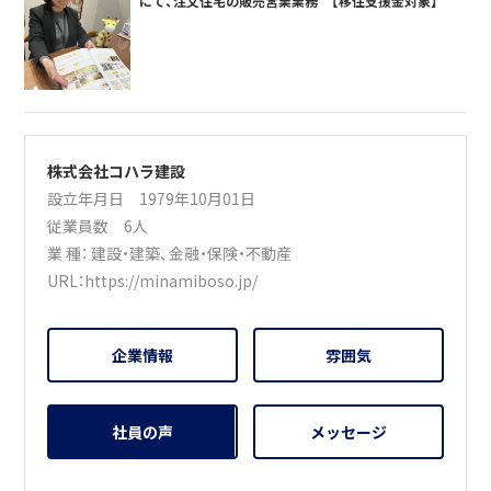
にて、注文住宅の販売営業業務 【移住支援金対象】
株式会社コハラ建設
設立年月日 1979年10月01日
従業員数 6人
業 種：
建設・建築
、
金融・保険・不動産
URL：
https://minamiboso.jp/
企業情報
雰囲気
社員の声
メッセージ