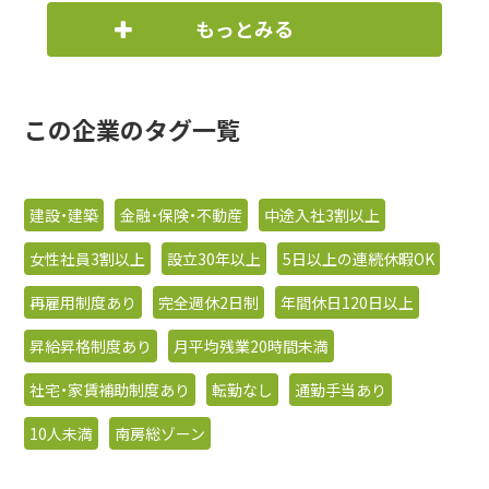
もっとみる
この企業のタグ一覧
建設・建築
金融・保険・不動産
中途入社3割以上
女性社員3割以上
設立30年以上
5日以上の連続休暇OK
再雇用制度あり
完全週休2日制
年間休日120日以上
昇給昇格制度あり
月平均残業20時間未満
社宅・家賃補助制度あり
転勤なし
通勤手当あり
10人未満
南房総ゾーン