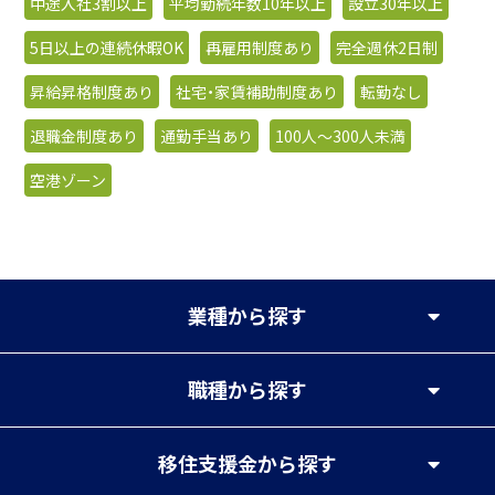
中途入社3割以上
平均勤続年数10年以上
設立30年以上
5日以上の連続休暇OK
再雇用制度あり
完全週休2日制
昇給昇格制度あり
社宅・家賃補助制度あり
転勤なし
退職金制度あり
通勤手当あり
100人〜300人未満
空港ゾーン
業種
から探す
職種
から探す
移住支援金
から探す