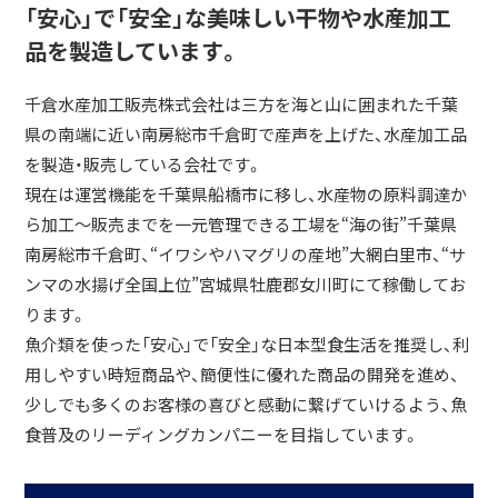
「安心」で「安全」な美味しい干物や水産加工
品を製造しています。
千倉水産加工販売株式会社は三方を海と山に囲まれた千葉
県の南端に近い南房総市千倉町で産声を上げた、水産加工品
を製造・販売している会社です。
現在は運営機能を千葉県船橋市に移し、水産物の原料調達か
ら加工～販売までを一元管理できる工場を“海の街”千葉県
南房総市千倉町、“イワシやハマグリの産地”大網白里市、“サ
ンマの水揚げ全国上位”宮城県牡鹿郡女川町にて稼働してお
ります。
魚介類を使った「安心」で「安全」な日本型食生活を推奨し、利
用しやすい時短商品や、簡便性に優れた商品の開発を進め、
少しでも多くのお客様の喜びと感動に繋げていけるよう、魚
食普及のリーディングカンパニーを目指しています。