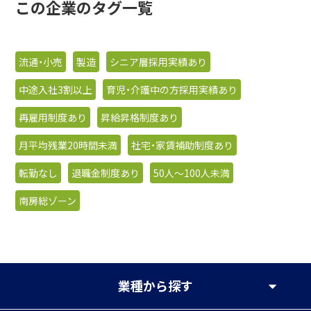
この企業のタグ一覧
流通・小売
製造
シニア層採用実績あり
中途入社3割以上
育児・介護中の方採用実績あり
再雇用制度あり
昇給昇格制度あり
月平均残業20時間未満
社宅・家賃補助制度あり
転勤なし
退職金制度あり
50人〜100人未満
南房総ゾーン
業種
から探す