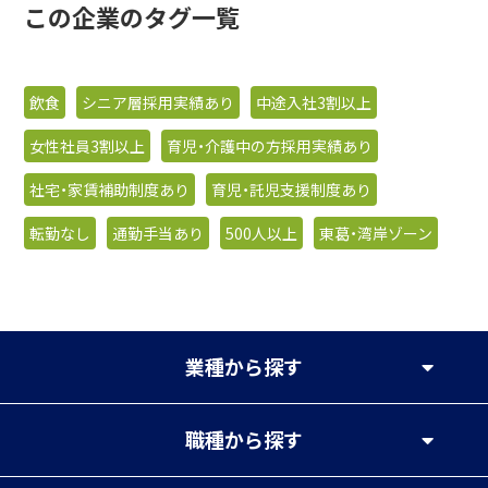
この企業のタグ一覧
飲食
シニア層採用実績あり
中途入社3割以上
女性社員3割以上
育児・介護中の方採用実績あり
社宅・家賃補助制度あり
育児・託児支援制度あり
転勤なし
通勤手当あり
500人以上
東葛・湾岸ゾーン
業種
から探す
職種
から探す