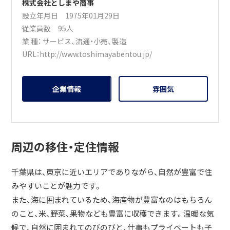
株式会社としまや商事
設立年月日 1975年01月29日
従業員数 95人
業 種：
サービス
、
流通・小売
、
製造
URL：
http://www.toshimayabentou.jp/
企業情報
雰囲気
周辺の移住・定住情報
千葉県は、東京に近いエリアでありながら、自然が豊富で住
みやすいことが魅力です。
また、海に囲まれているため、海産物が豊富なのはもちろん
のこと、米、野菜、果物なども豊富に収穫できます。温暖な気
候で、自然に囲まれてのびのびと、仕事もプライベートも子