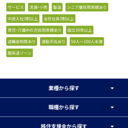
サービス
流通・小売
製造
シニア層採用実績あり
中途入社3割以上
女性社員3割以上
育児・介護中の方採用実績あり
設立30年以上
退職金制度あり
通勤手当あり
50人〜100人未満
圏央道ゾーン
業種
から探す
職種
から探す
移住支援金
から探す