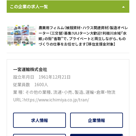
この企業の求人一覧
農業用フィルム（被服資材・ハウス関連資材）製造オペレ
ーター（三交替）募集！UIJターン大歓迎！利根川水域「水
郷」の街“香取”で、プライベートと両立しながら、もの
づくりの仕事をお任せします【移住支援金対象】
一宮運輸株式会社
設立年月日 1961年12月21日
従業員数 1600人
業 種：
その他の業種
、
流通・小売
、
製造
、
運輸・倉庫・物流
URL：
https://www.ichimiya.co.jp/tran/
求人情報
企業情報