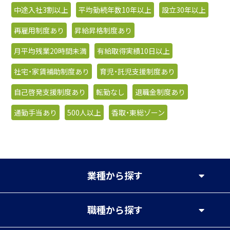
中途入社3割以上
平均勤続年数10年以上
設立30年以上
再雇用制度あり
昇給昇格制度あり
月平均残業20時間未満
有給取得実績10日以上
社宅・家賃補助制度あり
育児・託児支援制度あり
自己啓発支援制度あり
転勤なし
退職金制度あり
通勤手当あり
500人以上
香取・東総ゾーン
業種
から探す
職種
から探す