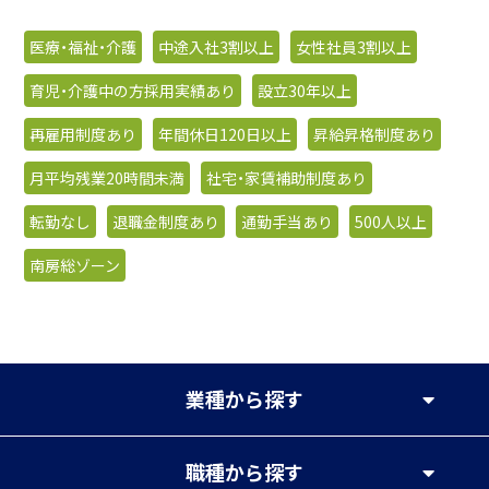
医療・福祉・介護
中途入社3割以上
女性社員3割以上
育児・介護中の方採用実績あり
設立30年以上
再雇用制度あり
年間休日120日以上
昇給昇格制度あり
月平均残業20時間未満
社宅・家賃補助制度あり
転勤なし
退職金制度あり
通勤手当あり
500人以上
南房総ゾーン
業種
から探す
職種
から探す