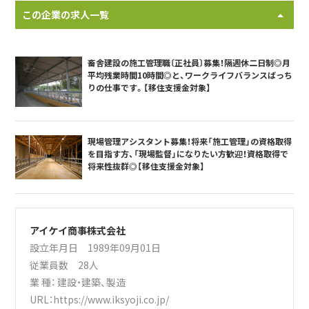
この企業の求人一覧
畜舎建設の施工管理職〔正社員〕募集！隔週休二日制◎月
平均残業時間10時間◎と、ワークライフバランスばっち
りの仕事です。【移住支援金対象】
現場管理アシスタント募集！将来「施工管理」の資格取得
を目指す方、「現場監督」になりたい方歓迎！資格取得で
将来性抜群◎【移住支援金対象】
アイケイ商事株式会社
設立年月日 1989年09月01日
従業員数 28人
業 種：
建設・建築
、
製造
URL：
https://www.iksyoji.co.jp/