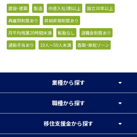
建設・建築
製造
中途入社3割以上
設立30年以上
再雇用制度あり
昇給昇格制度あり
月平均残業20時間未満
転勤なし
退職金制度あり
通勤手当あり
10人〜50人未満
香取・東総ゾーン
業種
から探す
職種
から探す
移住支援金
から探す