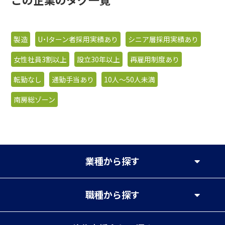
製造
U・Iターン者採用実績あり
シニア層採用実績あり
女性社員3割以上
設立30年以上
再雇用制度あり
転勤なし
通勤手当あり
10人〜50人未満
南房総ゾーン
業種
から探す
職種
から探す