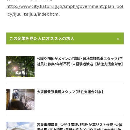
http://www.city.katori.lg.jp/smph/government/plan_pol
icy/ijuu_teijuu/index.html
この企業を見た人にオススメの求人
公園や団地がメインの『造園・緑地管理作業スタッフ（正
社員）』募集！年齢不問・未経験者歓迎！【移住支援金対象】
大規模養豚農場スタッフ【移住支援金対象】
営業事務募集。受発注管理、処理・配車リスト作成・受領
書処理・売上管理・電話対応などのやりがいの大きい仕