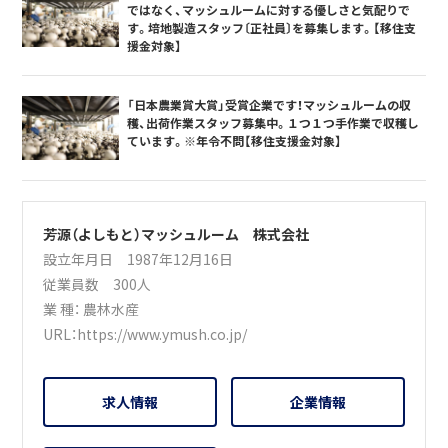
ではなく、マッシュルームに対する優しさと気配りで
す。培地製造スタッフ〔正社員〕を募集します。【移住支
援金対象】
「日本農業賞大賞」受賞企業です！マッシュルームの収
穫、出荷作業スタッフ募集中。１つ１つ手作業で収穫し
ています。※年令不問【移住支援金対象】
芳源（よしもと）マッシュルーム 株式会社
設立年月日 1987年12月16日
従業員数 300人
業 種：
農林水産
URL：
https://www.ymush.co.jp/
求人情報
企業情報