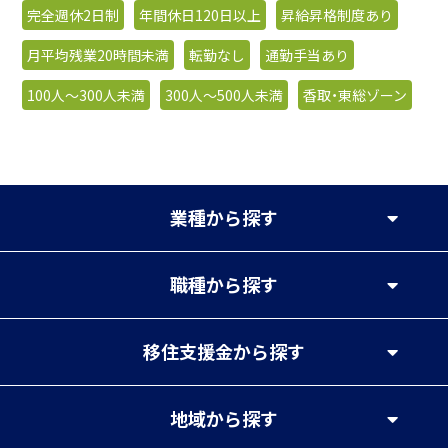
完全週休2日制
年間休日120日以上
昇給昇格制度あり
月平均残業20時間未満
転勤なし
通勤手当あり
100人〜300人未満
300人〜500人未満
香取・東総ゾーン
業種
から探す
職種
から探す
移住支援金
から探す
地域
から探す