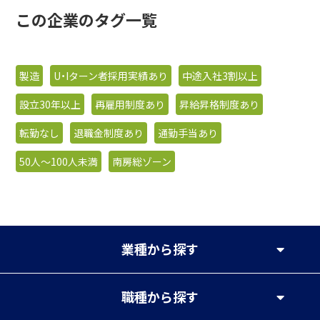
この企業のタグ一覧
製造
U・Iターン者採用実績あり
中途入社3割以上
設立30年以上
再雇用制度あり
昇給昇格制度あり
転勤なし
退職金制度あり
通勤手当あり
50人〜100人未満
南房総ゾーン
業種
から探す
職種
から探す