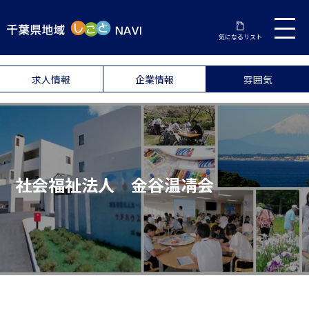
気になるリスト
求人情報
企業情報
雰囲気
社会福祉法人 金谷温凊会