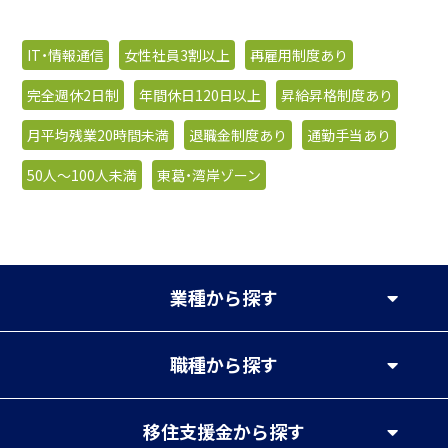
IT・情報通信
女性社員3割以上
再雇用制度あり
完全週休2日制
年間休日120日以上
昇給昇格制度あり
月平均残業20時間未満
退職金制度あり
通勤手当あり
50人〜100人未満
東葛・湾岸ゾーン
業種
から探す
職種
から探す
移住支援金
から探す