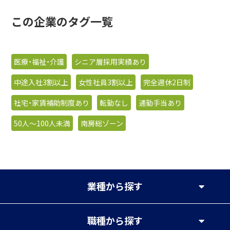
この企業のタグ一覧
医療・福祉・介護
シニア層採用実績あり
中途入社3割以上
女性社員3割以上
完全週休2日制
社宅・家賃補助制度あり
転勤なし
通勤手当あり
50人〜100人未満
南房総ゾーン
業種
から探す
職種
から探す