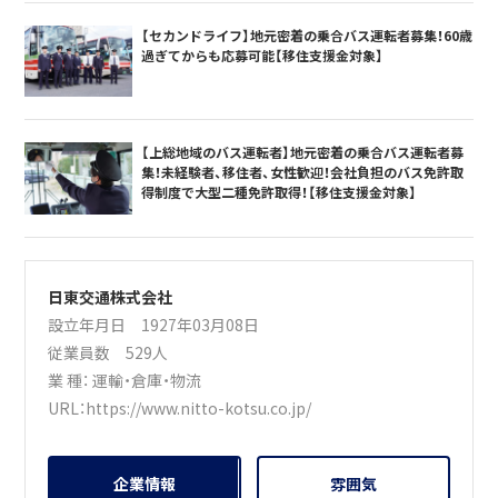
【セカンドライフ】地元密着の乗合バス運転者募集！60歳
過ぎてからも応募可能【移住支援金対象】
【上総地域のバス運転者】地元密着の乗合バス運転者募
集！未経験者、移住者、女性歓迎！会社負担のバス免許取
得制度で大型二種免許取得！【移住支援金対象】
日東交通株式会社
設立年月日 1927年03月08日
従業員数 529人
業 種：
運輸・倉庫・物流
URL：
https://www.nitto-kotsu.co.jp/
企業情報
雰囲気