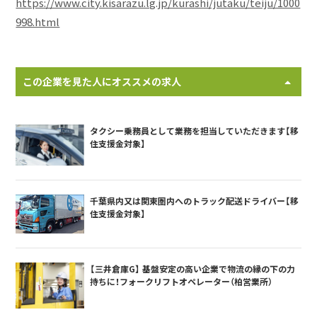
https://www.city.kisarazu.lg.jp/kurashi/jutaku/teiju/1000
998.html
この企業を見た人にオススメの求人
タクシー乗務員として業務を担当していただきます【移
住支援金対象】
千葉県内又は関東圏内へのトラック配送ドライバー【移
住支援金対象】
【三井倉庫G】 基盤安定の高い企業で物流の縁の下の力
持ちに！フォークリフトオペレーター（柏営業所）