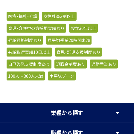
医療・福祉・介護
女性社員3割以上
育児・介護中の方採用実績あり
設立30年以上
昇給昇格制度あり
月平均残業20時間未満
有給取得実績10日以上
育児・託児支援制度あり
自己啓発支援制度あり
退職金制度あり
通勤手当あり
100人〜300人未満
南房総ゾーン
業種
から探す
職種
から探す