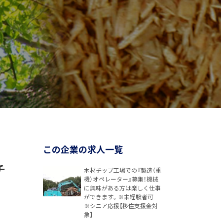
この企業の求人一覧
チ
木材チップ工場での『製造（重
機）オペレーター』募集！機械
に興味がある方は楽しく仕事
ができます。※未経験者可
※シニア応援【移住支援金対
象】