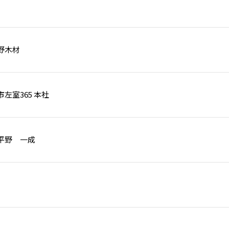
野木材
左室365 本社
平野 一成