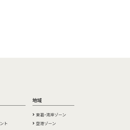
地域
東葛・湾岸ゾーン
メント
空港ゾーン