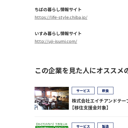
ちばの暮らし情報サイト
https://life-style.chiba.jp/
いすみ暮らし情報サイト
http://uji-isumi.com/
この企業を見た人にオススメ
サービス
飲食
株式会社エイチアンドテー
【移住支援金対象】
サービス
製造