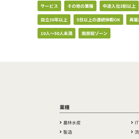
サービス
その他の業種
中途入社3割以上
設立30年以上
5日以上の連続休暇OK
再雇
10人〜50人未満
南房総ゾーン
業種
農林水産
I
製造
流