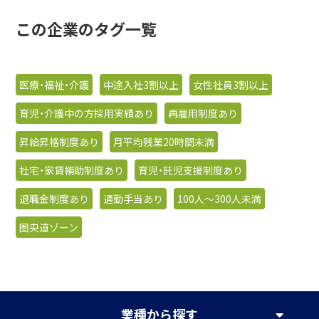
この企業のタグ一覧
医療・福祉・介護
中途入社3割以上
女性社員3割以上
育児・介護中の方採用実績あり
再雇用制度あり
昇給昇格制度あり
月平均残業20時間未満
社宅・家賃補助制度あり
育児・託児支援制度あり
退職金制度あり
通勤手当あり
100人〜300人未満
圏央道ゾーン
業種
から探す