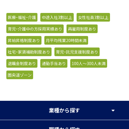
医療・福祉・介護
中途入社3割以上
女性社員3割以上
育児・介護中の方採用実績あり
再雇用制度あり
昇給昇格制度あり
月平均残業20時間未満
社宅・家賃補助制度あり
育児・託児支援制度あり
退職金制度あり
通勤手当あり
100人〜300人未満
圏央道ゾーン
業種
から探す