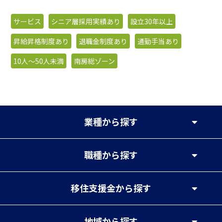
サービス
シニア層採用実績あり
設立30年以上
昇給昇格制度あり
退職金制度あり
通勤手当あり
10人〜50人未満
南房総ゾーン
業種
から探す
職種
から探す
移住支援金
から探す
地域
から探す