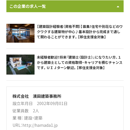
この企業の求人一覧
【建築設計経験者（資格不問）】募集！住宅や別荘などのワ
クワクする建築物が中心♪基本設計から完成まで通し
て関わることができます。【移住支援金対象】
未経験者歓迎！将来『建築士（設計士）』になりたい方、１
から建築士としての資格取得・キャリアを積むチャンス
です。ＵＩＪターン歓迎。【移住支援金対象】
株式会社 濱田建築事務所
設立年月日 2002年09月01日
従業員数 2人
業 種：
建設・建築
URL：
http://hamada1.jp